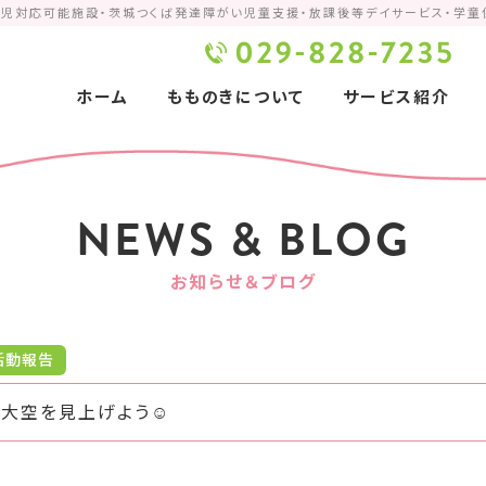
ア児対応可能施設・茨城つくば発達障がい児童支援・放課後等デイサービス・学童
コ
ホーム
もものきについて
サービス紹介
ン
テ
ン
ツ
NEWS & BLOG
へ
ス
お知らせ＆ブログ
キ
ッ
活動報告
プ
L #大空を見上げよう☺︎