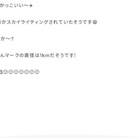
かっこいい〜✈️
かスカイライティングされていたそうです😆
か〜?
んマークの直径は1kmだそうです!
🥰🙂🙂🙂🙂🙂🙂🙂