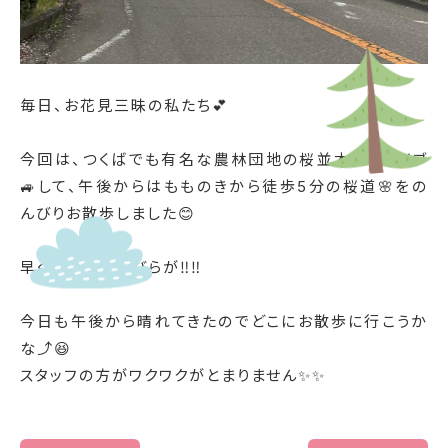
毎日、お花見三昧の私たち💕
今回は、つくばでも有名な農林団地の桜並木をドライブ
🚙して、
午後からはもものきから徒歩5分の桜道🌸をの
んびりお散歩しました😊
早くも地面に花びらが‼︎‼︎
今日も午後から晴れてきたのでどこにお散歩に行こうか
な⤴︎😆
スタッフの方がワクワクがとまりません✨✨