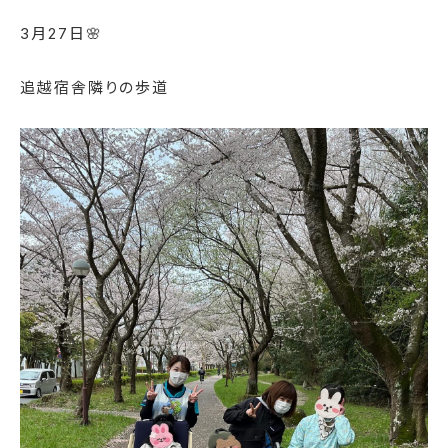
3月27日🌸
追越宿舎隣りの歩道